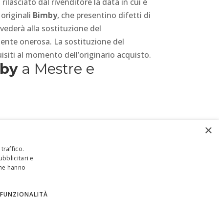
ilasciato dal rivenditore la data in cui è
 originali
Bimby
, che presentino difetti di
vvederà alla sostituzione del
ente onerosa. La sostituzione del
isiti al momento dell’originario acquisto.
by
a Mestre e
×
traffico.
bblicitari e
che hanno
FUNZIONALITÀ