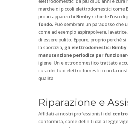
elettrodomestici da più di 30 anni e cura l
marche di piccoli elettrodomestici come
propri apparecchi
Bimby
richiede l’uso di
fondo.
Può sembrare un paradosso che un
come ad esempio aspirapolvere, lavatrice, 
di essere pulito. Eppure, proprio perché 
la sporcizia,
gli elettrodomestici Bimby 
manutenzione periodica per funzionar
igiene. Un elettrodomestico trattato acc
cura dei tuoi elettrodomestici con la nost
qualità.
Riparazione e Ass
Affidati ai nostri professionisti del
centro
conformità, come definiti dalla legge vige