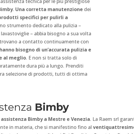
’assistenza tecnica per le più prestigiose
Bimby
.
Una corretta manutenzione
dei
prodotti specifici per pulirli a
o strumento dedicato alla pulizia –
lavastoviglie – abbia bisogno a sua volta
si trovano a contatto continuamente con
hanno bisogno di un’accurata pulizia e
e al meglio
. E non si tratta solo di
uratamente dura più a lungo. Prenditi
ra selezione di prodotti, tutti di ottima
istenza
Bimby
 assistenza Bimby a Mestre e Venezia
. La Raem srl garan
nte in materia, che si manifestino fino al
ventiquattresim